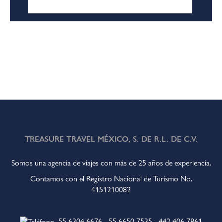
TREASURE TRAVEL MÉXICO, S. DE R.L. DE C.V.
Somos una agencia de viajes con más de 25 años de experiencia.
Contamos con el Registro Nacional de Turismo No.
4151210082
55 6304 6676
-
55 6650 7535
-
442 406 7861