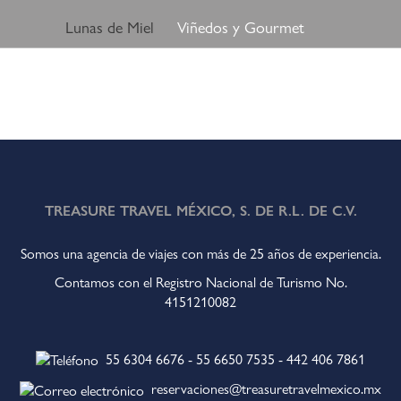
Lunas de Miel
Viñedos y Gourmet
TREASURE TRAVEL MÉXICO, S. DE R.L. DE C.V.
Somos una agencia de viajes con más de 25 años de experiencia.
Contamos con el Registro Nacional de Turismo No.
4151210082
55 6304 6676
-
55 6650 7535
-
442 406 7861
reservaciones@treasuretravelmexico.mx