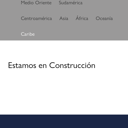
Medio Oriente
Sudamérica
Centroamérica
Asia
África
Oceanía
Caribe
Estamos en Construcción