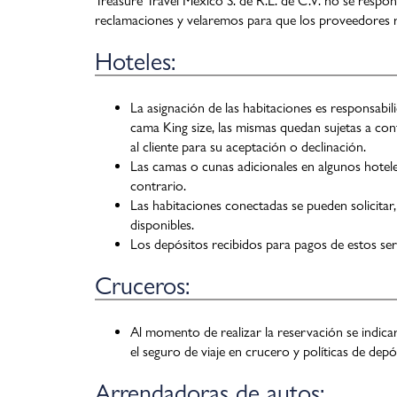
Treasure Travel Mexico S. de R.L. de C.V. no se respon
reclamaciones y velaremos para que los proveedores r
Hoteles:
La asignación de las habitaciones es responsabi
cama King size, las mismas quedan sujetas a con
al cliente para su aceptación o declinación.
Las camas o cunas adicionales en algunos hotele
contrario.
Las habitaciones conectadas se pueden solicitar, 
disponibles.
Los depósitos recibidos para pagos de estos se
Cruceros:
Al momento de realizar la reservación se indicar
el seguro de viaje en crucero y políticas de depós
Arrendadoras de autos: