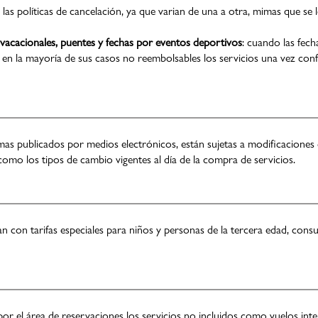
as políticas de cancelación, ya que varian de una a otra, mimas que se l
 vacacionales, puentes y fechas por eventos deportivos
: cuando las fech
en la mayoría de sus casos no reembolsables los servicios una vez conf
mas publicados por medios electrónicos, están sujetas a modificaciones 
como los tipos de cambio vigentes al día de la compra de servicios.
on tarifas especiales para niños y personas de la tercera edad, consult
por el área de reservaciones los servicios no incluidos como vuelos inte