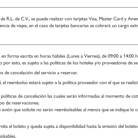
 de R.L. de C.V., se puede realizar con tarjetas Visa, Master Card y Am
encia de viajes, en el caso de tarjetas bancarias se cobrará un cargo extr
n forma escrita en horas hábiles (Lunes a Viernes), de 09:00 a 14:00 h
 por esto, es sujeto a las políticas de los hoteles y/o proveedores de ser
os de cancelación del servicio a reservar.
tel, el reembolso estará sujeto a la política proveedor con el que se reali
olíticas de cancelación las cuales serán informadas al momento de cotiza
po de reservaciones.
e avión que solicite no serán reembolsables al menos que se indique lo 
mita el boleto y queda sujeta a disponibilidad hasta la emisión del boleto
olsables.