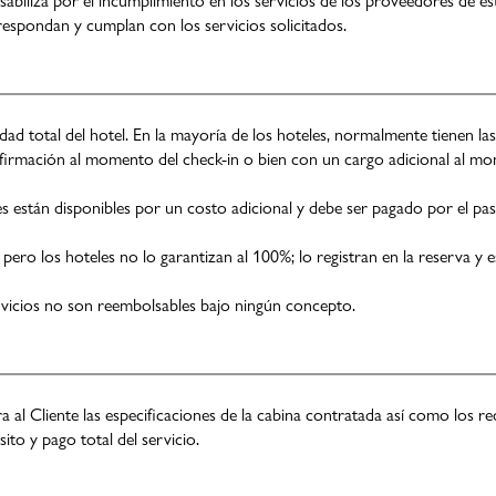
sabiliza por el incumplimiento en los servicios de los proveedores de es
espondan y cumplan con los servicios solicitados.
lidad total del hotel. En la mayoría de los hoteles, normalmente tienen
firmación al momento del check-in o bien con un cargo adicional al mom
s están disponibles por un costo adicional y debe ser pagado por el pas
pero los hoteles no lo garantizan al 100%; lo registran en la reserva y e
rvicios no son reembolsables bajo ningún concepto.
a al Cliente las especificaciones de la cabina contratada así como los re
ito y pago total del servicio.