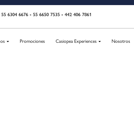
55 6304 6676
-
55 6650 7535
-
442 406 7861
:
nos
Promociones
Casiopea Experiences
Nosotros