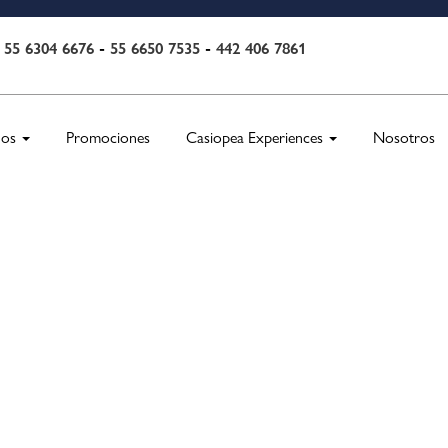
55 6304 6676
-
55 6650 7535
-
442 406 7861
:
nos
Promociones
Casiopea Experiences
Nosotros