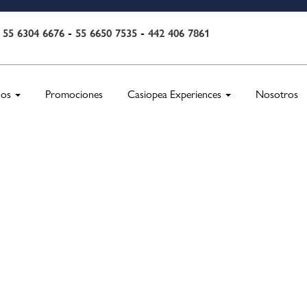
55 6304 6676
-
55 6650 7535
-
442 406 7861
:
nos
Promociones
Casiopea Experiences
Nosotros