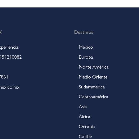
.
Destinos
periencia.
México
 4151210082
Europa
Norte América
7861
Medio Oriente
Sudammérica
lmexico.mx
Centroamérica
Asia
África
Oceanía
Caribe