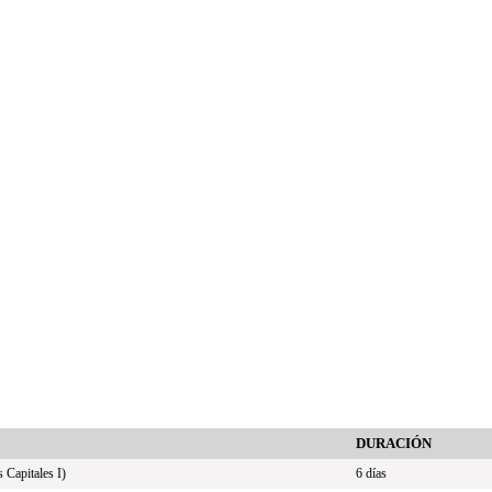
DURACIÓN
 Capitales I)
6 días