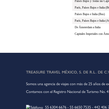
Países Bajos y Todas las Capi
París, Países Bajos e Italia (B
Países Bajos e Italia (Bus)
París, Países Bajos e Italia (
De Ámsterdam a Italia
Capitales Imperiales con Ám
TREASURE TRAVEL MÉXICO, S. DE R.L. DE C.V
Somos una agencia de viajes con más de 25 años de ex
Contamos con el Registro Nacional de Turismo No.
55 6304 6676
-
55 6650 7535
-
442 406 