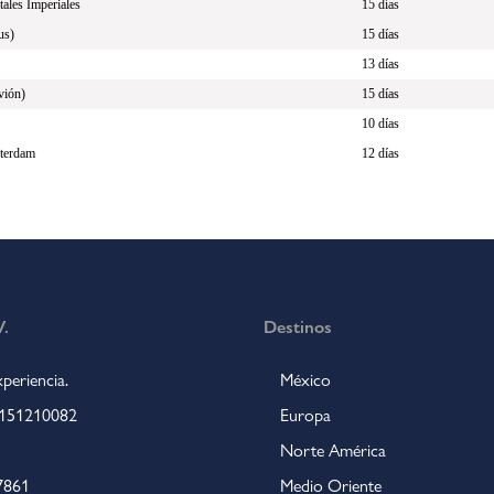
tales Imperiales
15 días
us)
15 días
13 días
Avión)
15 días
10 días
sterdam
12 días
.
Destinos
periencia.
México
 4151210082
Europa
Norte América
7861
Medio Oriente