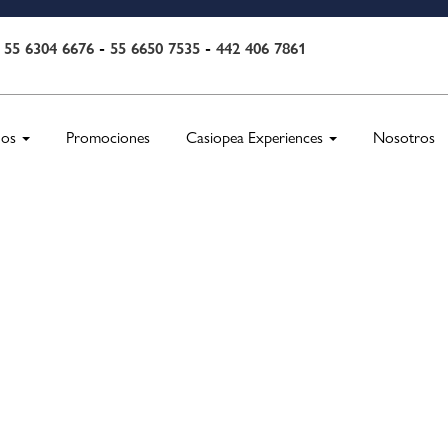
55 6304 6676
-
55 6650 7535
-
442 406 7861
:
nos
Promociones
Casiopea Experiences
Nosotros