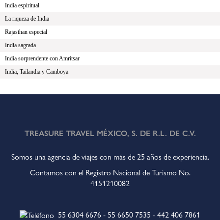
India espiritual
La riqueza de India
Rajasthan especial
India sagrada
India sorprendente con Amritsar
India, Tailandia y Camboya
TREASURE TRAVEL MÉXICO, S. DE R.L. DE C.V.
Somos una agencia de viajes con más de 25 años de experiencia.
Contamos con el Registro Nacional de Turismo No.
4151210082
55 6304 6676
-
55 6650 7535
-
442 406 7861