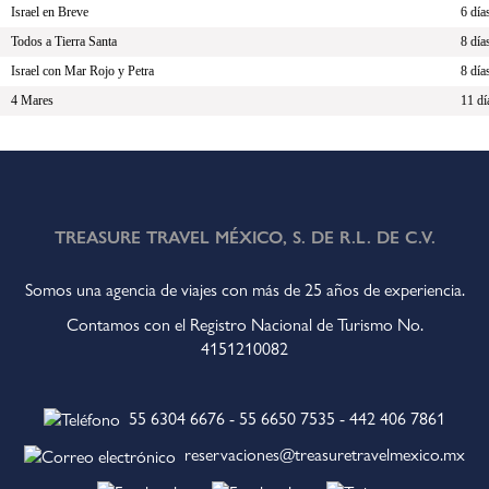
Israel en Breve
6 día
Todos a Tierra Santa
8 día
Israel con Mar Rojo y Petra
8 día
4 Mares
11 dí
TREASURE TRAVEL MÉXICO, S. DE R.L. DE C.V.
Somos una agencia de viajes con más de 25 años de experiencia.
Contamos con el Registro Nacional de Turismo No.
4151210082
55 6304 6676
-
55 6650 7535
-
442 406 7861
reservaciones@treasuretravelmexico.mx