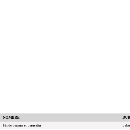
NOMBRE
DUR
Fin de Semana en Jerusalén
5 día