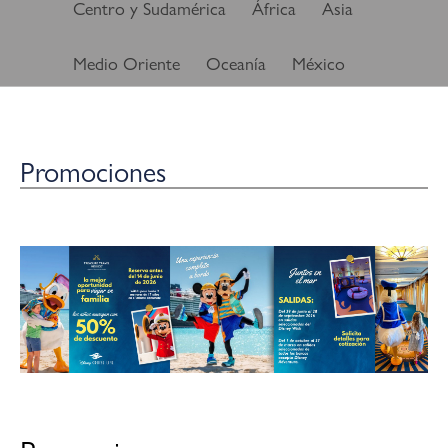
Centro y Sudamérica
África
Asia
Medio Oriente
Oceanía
México
Promociones