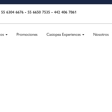
55 6304 6676
-
55 6650 7535
-
442 406 7861
:
nos
Promociones
Casiopea Experiences
Nosotros