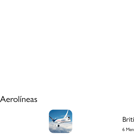
Aerolíneas
Brit
6 Mens