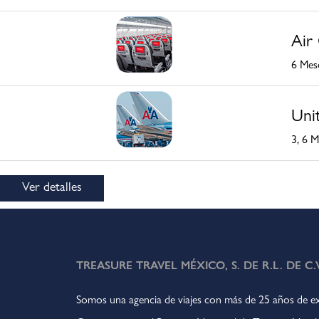
Air
6 Mese
Unit
3, 6 M
Ver detalles
TREASURE TRAVEL MÉXICO, S. DE R.L. DE C.V
Somos una agencia de viajes con más de 25 años de ex