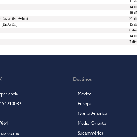
11 dí
14 dí
18 dí
 Caviar (En Avión)
21 dí
s (En Avión)
15 dí
8 día
14 dí
7 día
.
Destinos
periencia.
México
 4151210082
Europa
Norte América
7861
Medio Oriente
Sudammérica
lmexico.mx