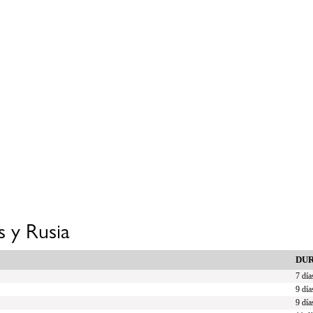
s y Rusia
DU
7 día
9 día
9 día