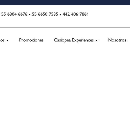
55 6304 6676
-
55 6650 7535
-
442 406 7861
:
nos
Promociones
Casiopea Experiences
Nosotros