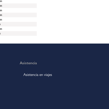
as
as
as
as
as
s
as
s
Asistencia
Asistencia en viajes