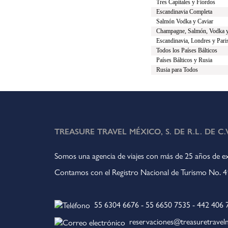
Tres Capitales y Fiordos
Escandinavia Completa
Salmón Vodka y Caviar
Champagne, Salmón, Vodka y
Escandinavia, Londres y Pari
Todos los Países Bálticos
Países Bálticos y Rusia
Rusia para Todos
TREASURE TRAVEL MÉXICO, S. DE R.L. DE C.V
Somos una agencia de viajes con más de 25 años de ex
Contamos con el Registro Nacional de Turismo No.
55 6304 6676
-
55 6650 7535
-
442 406 
reservaciones@treasuretrave