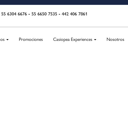
55 6304 6676
-
55 6650 7535
-
442 406 7861
:
nos
Promociones
Casiopea Experiences
Nosotros