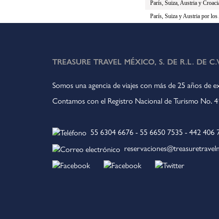
París, Suiza, Austria y Croaci
París, Suiza y Austria por los
TREASURE TRAVEL MÉXICO, S. DE R.L. DE C.V
Somos una agencia de viajes con más de 25 años de ex
Contamos con el Registro Nacional de Turismo No.
55 6304 6676
-
55 6650 7535
-
442 406 
reservaciones@treasuretrave