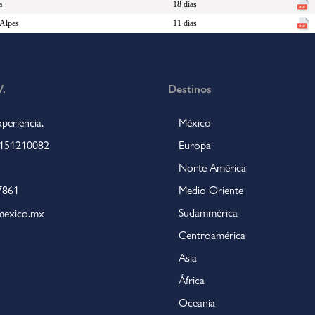
a
18 días
 Alpes
11 días
.
Destinos
periencia.
México
 4151210082
Europa
Norte América
7861
Medio Oriente
Sudammérica
lmexico.mx
Centroamérica
Asia
África
Oceanía