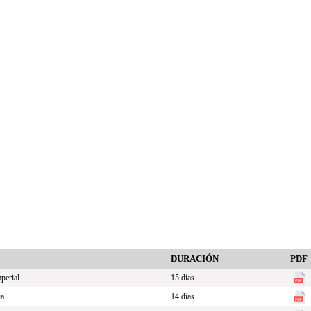
DURACIÓN
PDF
perial
15 días
ia
14 días