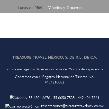
Lunas de Miel
Viñedos y Gourmet
TREASURE TRAVEL MÉXICO, S. DE R.L. DE C.V.
Somos una agencia de viajes con más de 25 años de experiencia.
Contamos con el Registro Nacional de Turismo No.
4151210082
55 6304 6676
-
55 6650 7535
-
442 406 7861
reservaciones@treasuretravelmexico.mx